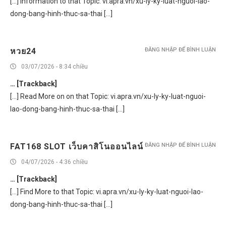
[…] Information to that Topic: vi.apra.vn/xu-ly-ky-luat-nguoi-lao-
dong-bang-hinh-thuc-sa-thai […]
หวย24
ĐĂNG NHẬP ĐỂ BÌNH LUẬN
03/07/2026 - 8:34 chiều
… [Trackback]
[…] Read More on on that Topic: vi.apra.vn/xu-ly-ky-luat-nguoi-
lao-dong-bang-hinh-thuc-sa-thai […]
FAT168 SLOT เว็บคาสิโนออนไลน์
ĐĂNG NHẬP ĐỂ BÌNH LUẬN
04/07/2026 - 4:36 chiều
… [Trackback]
[…] Find More to that Topic: vi.apra.vn/xu-ly-ky-luat-nguoi-lao-
dong-bang-hinh-thuc-sa-thai […]