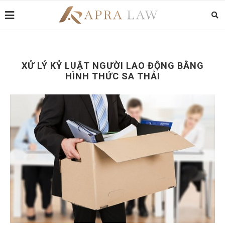
XỬ LÝ KỶ LUẬT NGƯỜI LAO ĐỘNG BẰNG
HÌNH THỨC SA THẢI