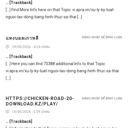
… [Trackback]
[…] Find More Info here on that Topic: vi.apra.vn/xu-ly-ky-luat-
nguoi-lao-dong-bang-hinh-thuc-sa-thai […]
แทงบอลเกาหลี
ĐĂNG NHẬP ĐỂ BÌNH LUẬN
29/05/2026 - 4:24 chiều
… [Trackback]
[…] Here you can find 73388 additional Info to that Topic:
vi.apra.vn/xu-ly-ky-luat-nguoi-lao-dong-bang-hinh-thuc-sa-thai
[…]
HTTPS://CHICKEN-ROAD-20-
ĐĂNG NHẬP ĐỂ BÌNH LUẬN
DOWNLOAD.KZ/PLAY/
10/06/2026 - 2:09 chiều
… [Trackback]