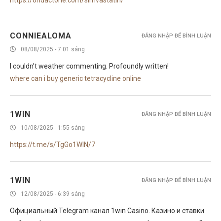
https://ondactone.com/simvastatin/
CONNIEALOMA
ĐĂNG NHẬP ĐỂ BÌNH LUẬN
08/08/2025 - 7:01 sáng
I couldn’t weather commenting. Profoundly written!
where can i buy generic tetracycline online
1WIN
ĐĂNG NHẬP ĐỂ BÌNH LUẬN
10/08/2025 - 1:55 sáng
https://t.me/s/TgGo1WIN/7
1WIN
ĐĂNG NHẬP ĐỂ BÌNH LUẬN
12/08/2025 - 6:39 sáng
Официальный Telegram канал 1win Casinо. Казинo и ставки