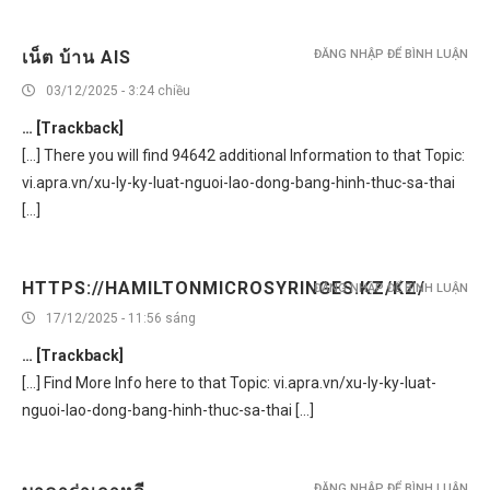
เน็ต บ้าน AIS
ĐĂNG NHẬP ĐỂ BÌNH LUẬN
03/12/2025 - 3:24 chiều
… [Trackback]
[…] There you will find 94642 additional Information to that Topic:
vi.apra.vn/xu-ly-ky-luat-nguoi-lao-dong-bang-hinh-thuc-sa-thai
[…]
HTTPS://HAMILTONMICROSYRINGES.KZ/KZ/
ĐĂNG NHẬP ĐỂ BÌNH LUẬN
17/12/2025 - 11:56 sáng
… [Trackback]
[…] Find More Info here to that Topic: vi.apra.vn/xu-ly-ky-luat-
nguoi-lao-dong-bang-hinh-thuc-sa-thai […]
ĐĂNG NHẬP ĐỂ BÌNH LUẬN