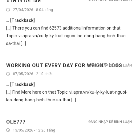
บาคาร่าเกาหลี
27/04/2026 - 8:04 sáng
… [Trackback]
[…] There you can find 62573 additional Information on that
Topic: vi.apra.vn/xu-ly-ky-luat-nguoi-lao-dong-bang-hinh-thuc-
sa-thai […]
WORKING OUT EVERY DAY FOR WEIGHT LOSS
ĐĂNG NHẬP ĐỂ BÌNH LUẬN
07/05/2026 - 2:10 chiều
… [Trackback]
[…] Find More here on that Topic: vi.apra.vn/xu-ly-ky-luat-nguoi-
lao-dong-bang-hinh-thuc-sa-thai […]
OLE777
ĐĂNG NHẬP ĐỂ BÌNH LUẬN
13/05/2026 - 12:26 sáng