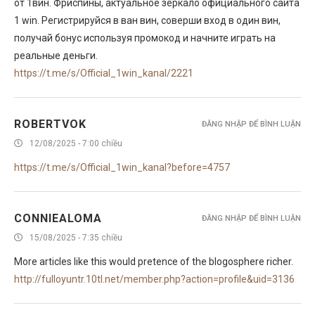
от 1вин. Фриспины, актуальное зеркало официального сайта
1 win. Регистрируйся в ван вин, соверши вход в один вин,
получай бонус используя промокод и начните играть на
реальные деньги.
https://t.me/s/Official_1win_kanal/2221
ROBERTVOK
ĐĂNG NHẬP ĐỂ BÌNH LUẬN
12/08/2025 - 7:00 chiều
https://t.me/s/Official_1win_kanal?before=4757
CONNIEALOMA
ĐĂNG NHẬP ĐỂ BÌNH LUẬN
15/08/2025 - 7:35 chiều
More articles like this would pretence of the blogosphere richer.
http://fulloyuntr.10tl.net/member.php?action=profile&uid=3136