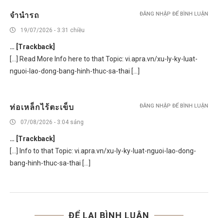
จำนำรถ
ĐĂNG NHẬP ĐỂ BÌNH LUẬN
19/07/2026 - 3:31 chiều
… [Trackback]
[…] Read More Info here to that Topic: vi.apra.vn/xu-ly-ky-luat-
nguoi-lao-dong-bang-hinh-thuc-sa-thai […]
ท่อเหล็กไร้ตะเข็บ
ĐĂNG NHẬP ĐỂ BÌNH LUẬN
07/08/2026 - 3:04 sáng
… [Trackback]
[…] Info to that Topic: vi.apra.vn/xu-ly-ky-luat-nguoi-lao-dong-
bang-hinh-thuc-sa-thai […]
ĐỂ LẠI BÌNH LUẬN