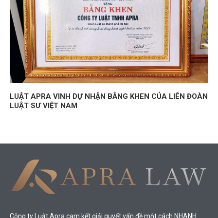
LUẬT APRA VINH DỰ NHẬN BẰNG KHEN CỦA LIÊN ĐOÀN
LUẬT SƯ VIỆT NAM
Công ty Luật Apra cam kết giải quyết vấn đề một cách NHANH