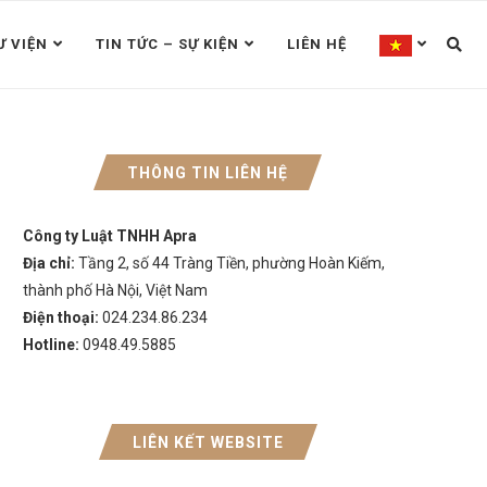
Ư VIỆN
TIN TỨC – SỰ KIỆN
LIÊN HỆ
THÔNG TIN LIÊN HỆ
Công ty Luật TNHH Apra
Địa chỉ:
Tầng 2, số 44 Tràng Tiền, phường Hoàn Kiếm,
thành phố Hà Nội, Việt Nam
Điện thoại:
024.234.86.234
Hotline:
0948.49.5885
LIÊN KẾT WEBSITE