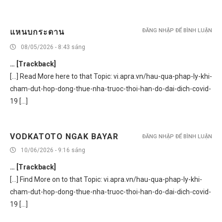
แหนบกระดาน
ĐĂNG NHẬP ĐỂ BÌNH LUẬN
08/05/2026 - 8:43 sáng
… [Trackback]
[…] Read More here to that Topic: vi.apra.vn/hau-qua-phap-ly-khi-
cham-dut-hop-dong-thue-nha-truoc-thoi-han-do-dai-dich-covid-
19 […]
VODKATOTO NGAK BAYAR
ĐĂNG NHẬP ĐỂ BÌNH LUẬN
10/06/2026 - 9:16 sáng
… [Trackback]
[…] Find More on to that Topic: vi.apra.vn/hau-qua-phap-ly-khi-
cham-dut-hop-dong-thue-nha-truoc-thoi-han-do-dai-dich-covid-
19 […]