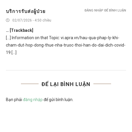
บริการรับส่งผู้ป่วย
ĐĂNG NHẬP ĐỂ BÌNH LUẬN
02/07/2026 - 4:50 chiều
… [Trackback]
[…] Information on that Topic: vi.apra.vn/hau-qua-phap-ly-khi-
cham-dut-hop-dong-thue-nha-truoc-thoi-han-do-dai-dich-covid-
19 […]
ĐỂ LẠI BÌNH LUẬN
Bạn phải
đăng nhập
để gửi bình luận.