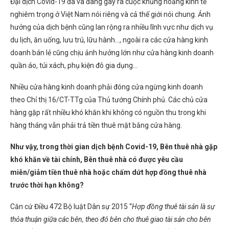
Đại dịch Covid-19 đã và đang gây ra cuộc khủng hoảng kinh tế
nghiêm trọng ở Việt Nam nói riêng và cả thế giới nói chung. Ảnh
hưởng của dịch bệnh cũng lan rộng ra nhiều lĩnh vực như dịch vụ
du lịch, ăn uống, lưu trú, lữu hành…, ngoài ra các cửa hàng kinh
doanh bán lẻ cũng chịu ảnh hưởng lớn như cửa hàng kinh doanh
quần áo, túi xách, phụ kiện đô gia dụng…
Nhiều cửa hàng kinh doanh phải đóng cửa ngừng kinh doanh
theo Chỉ thị 16/CT-TTg của Thủ tướng Chính phủ. Các chủ cửa
hàng gặp rất nhiều khó khăn khi không có nguồn thu trong khi
hàng tháng vẫn phải trả tiền thuê mặt bằng cửa hàng.
Như vậy, trong thời gian dịch bệnh Covid-19, Bên thuê nhà gặp
khó khăn về tài chính, Bên thuê nhà có được yêu cầu
miễn/giảm tiền thuê nhà hoặc chấm dứt hợp đồng thuê nhà
trước thời hạn không?
Căn cứ Điều 472 Bộ luật Dân sự 2015 “
Hợp đồng thuê tài sản là sự
thỏa thuận giữa các bên, theo đó bên cho thuê giao tài sản cho bên